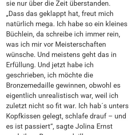
sie nur über die Zeit überstanden.
MITGLIEDSCHAFT
„Dass das geklappt hat, freut mich
GESCHICHTE
natürlich mega. Ich habe so ein kleines
Büchlein, da schreibe ich immer rein,
SPORTANGEBOT
was ich mir vor Meisterschaften
LEISTUNGSSPORT
wünsche. Und meistens geht das in
NACHWUCHS
Erfüllung. Und jetzt habe ich
geschrieben, ich möchte die
PARALYMPISCHER SPORT
Bronzemedaille gewinnen, obwohl es
BREITENSPORT
eigentlich unrealistisch war, weil ich
GESUNDHEITSSPORT
zuletzt nicht so fit war. Ich hab´s unters
Kopfkissen gelegt, schlafe drauf – und
LOCATION
es ist passiert“, sagte Jolina Ernst
LOHRHEIDESTADION