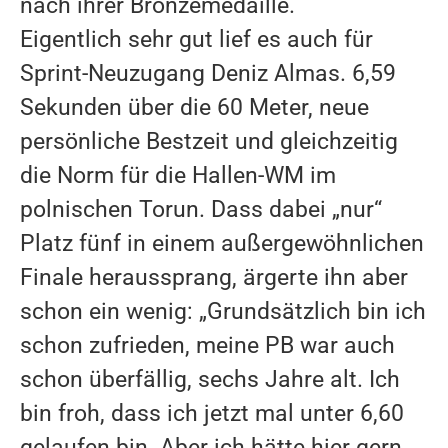
nach ihrer Bronzemedaille.
Eigentlich sehr gut lief es auch für
LEICHTATHLETIKHALLE
Sprint-Neuzugang Deniz Almas. 6,59
SPORTPARK LOHRHEIDE WEST
Sekunden über die 60 Meter, neue
persönliche Bestzeit und gleichzeitig
EVENTS
die Norm für die Hallen-WM im
STADTWERKE HALBMARATHON BOCHUM
polnischen Torun. Dass dabei „nur“
STADTWERKE SPORTPARK LOHRHEIDE LAUF
Platz fünf in einem außergewöhnlichen
Finale heraussprang, ärgerte ihn aber
STADTWERKE BOCHUM SPRINTCUP
schon ein wenig: „Grundsätzlich bin ich
ADVENTSSINGEN IM LOHRHEIDESTADION
schon zufrieden, meine PB war auch
NRW YOUNGSTARS
schon überfällig, sechs Jahre alt. Ich
bin froh, dass ich jetzt mal unter 6,60
SPONSOREN
gelaufen bin. Aber ich hätte hier gern