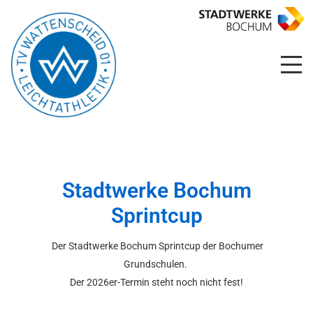
Stadtwerke Bochum
Sprintcup
VEREIN
  Der Stadtwerke Bochum Sprintcup der Bochumer 
ATHLETEN
Grundschulen. 
TRAINER
Der 2026er-Termin steht noch nicht fest!
MEDIZINISCHE BETREUUNG