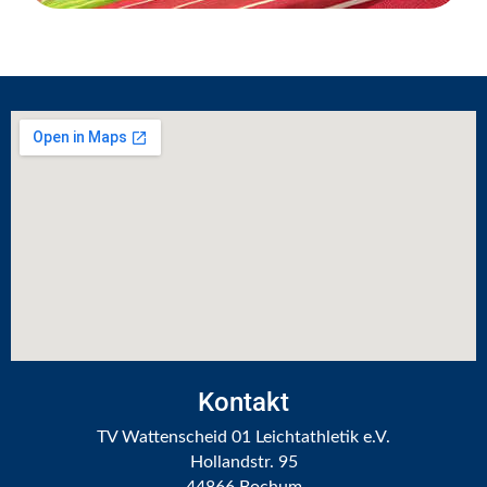
LOHRHEIDESTADION
LEICHTATHLETIKHALLE
SPORTPARK LOHRHEIDE WEST
EVENTS
STADTWERKE HALBMARATHON BOCHUM
STADTWERKE SPORTPARK LOHRHEIDE LAUF
STADTWERKE BOCHUM SPRINTCUP
ADVENTSSINGEN IM LOHRHEIDESTADION
Kontakt
TV Wattenscheid 01 Leichtathletik e.V.
NRW YOUNGSTARS
Hollandstr. 95