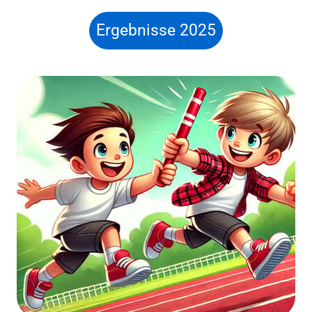
REKORDE
Ergebnisse 2025
MITGLIEDSCHAFT
GESCHICHTE
SPORTANGEBOT
LEISTUNGSSPORT
NACHWUCHS
PARALYMPISCHER SPORT
BREITENSPORT
GESUNDHEITSSPORT
LOCATION