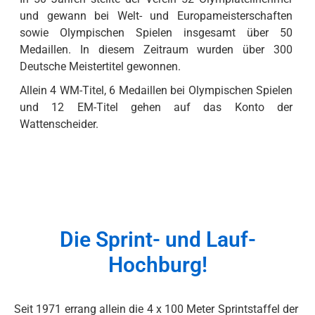
und gewann bei Welt- und Europameisterschaften 
sowie Olympischen Spielen insgesamt über 50 
ATHLETEN
Medaillen. In diesem Zeitraum wurden über 300 
TRAINER
Deutsche Meistertitel gewonnen.
MEDIZINISCHE BETREUUNG
Allein 4 WM-Titel, 6 Medaillen bei Olympischen Spielen 
und 12 EM-Titel gehen auf das Konto der 
REKORDE
Wattenscheider.
MITGLIEDSCHAFT
GESCHICHTE
SPORTANGEBOT
Die Sprint- und Lauf-
LEISTUNGSSPORT
Hochburg!
NACHWUCHS
PARALYMPISCHER SPORT
Seit 1971 errang allein die 4 x 100 Meter Sprintstaffel der 