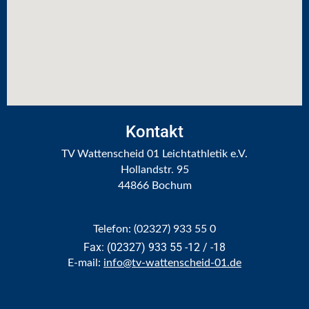
STADTWERKE BOCHUM SPRINTCUP
ADVENTSSINGEN IM LOHRHEIDESTADION
NRW YOUNGSTARS
SPONSOREN
Kontakt
TV Wattenscheid 01 Leichtathletik e.V.
KONTAKT
Hollandstr. 95
44866 Bochum
Telefon: (02327) 933 55 0
Fax: (02327) 933 55 -12 / -18
E-mail:
info@tv-wattenscheid-01.de