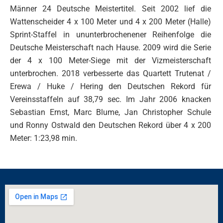
Männer 24 Deutsche Meistertitel. Seit 2002 lief die 
BREITENSPORT
Wattenscheider 4 x 100 Meter und 4 x 200 Meter (Halle) 
GESUNDHEITSSPORT
Sprint-Staffel in ununterbrochenener Reihenfolge die 
Deutsche Meisterschaft nach Hause. 2009 wird die Serie 
der 4 x 100 Meter-Siege mit der Vizmeisterschaft 
LOCATION
unterbrochen. 
2018 verbesserte das Quartett Trutenat / 
Erewa / Huke / Hering den Deutschen Rekord für 
LOHRHEIDESTADION
Vereinsstaffeln auf 38,79 sec. 
Im Jahr 2006 knacken 
LEICHTATHLETIKHALLE
Sebastian Ernst, Marc Blume, Jan Christopher Schule 
und Ronny Ostwald den Deutschen Rekord über 4 x 200 
SPORTPARK LOHRHEIDE WEST
Meter: 1:23,98 min.
EVENTS
STADTWERKE HALBMARATHON BOCHUM
STADTWERKE SPORTPARK LOHRHEIDE LAUF