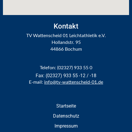
EVENTS
Kontakt
STADTWERKE HALBMARATHON BOCHUM
TV Wattenscheid 01 Leichtathletik e.V.
Hollandstr. 95
STADTWERKE SPORTPARK LOHRHEIDE LAUF
44866 Bochum
STADTWERKE BOCHUM SPRINTCUP
ADVENTSSINGEN IM LOHRHEIDESTADION
Telefon: (02327) 933 55 0
Fax: (02327) 933 55 -12 / -18
NRW YOUNGSTARS
E-mail:
info@tv-wattenscheid-01.de
SPONSOREN
Startseite
Datenschutz
KONTAKT
Impressum