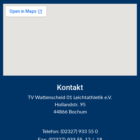
STADTWERKE SPORTPARK LOHRHEIDE LAUF
STADTWERKE BOCHUM SPRINTCUP
ADVENTSSINGEN IM LOHRHEIDESTADION
NRW YOUNGSTARS
SPONSOREN
KONTAKT
Kontakt
TV Wattenscheid 01 Leichtathletik e.V.
Hollandstr. 95
44866 Bochum
Telefon: (02327) 933 55 0
Fax: (02327) 933 55 -12 / -18