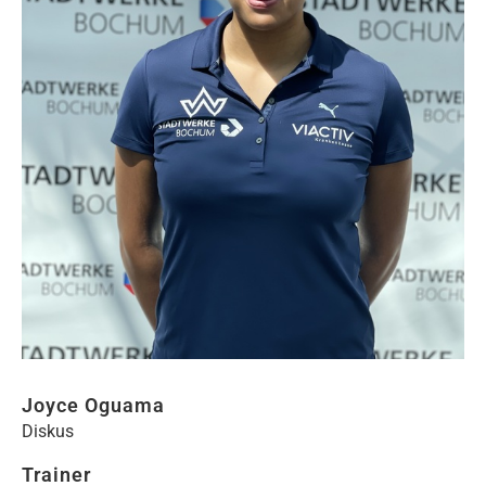
VEREIN
ATHLETEN
TRAINER
MEDIZINISCHE BETREUUNG
REKORDE
MITGLIEDSCHAFT
GESCHICHTE
SPORTANGEBOT
Joyce Oguama
Diskus
LEISTUNGSSPORT
Trainer
NACHWUCHS