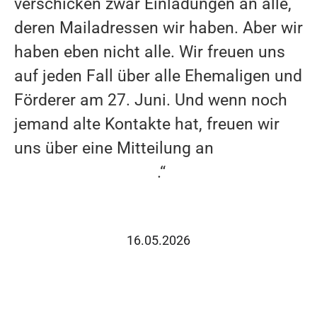
verschicken zwar Einladungen an alle,
LEICHTATHLETIKHALLE
deren Mailadressen wir haben. Aber wir
SPORTPARK LOHRHEIDE WEST
haben eben nicht alle. Wir freuen uns
auf jeden Fall über alle Ehemaligen und
EVENTS
Förderer am 27. Juni. Und wenn noch
STADTWERKE HALBMARATHON BOCHUM
jemand alte Kontakte hat, freuen wir
STADTWERKE SPORTPARK LOHRHEIDE LAUF
uns über eine Mitteilung an
info@tv-
STADTWERKE BOCHUM SPRINTCUP
wattenscheid-01.de
.“
ADVENTSSINGEN IM LOHRHEIDESTADION
NRW YOUNGSTARS
16.05.2026
SPONSOREN