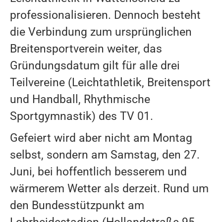
professionalisieren. Dennoch besteht
die Verbindung zum ursprünglichen
Breitensportverein weiter, das
Gründungsdatum gilt für alle drei
Teilvereine (Leichtathletik, Breitensport
und Handball, Rhythmische
VEREIN
Sportgymnastik) des TV 01.
ATHLETEN
Gefeiert wird aber nicht am Montag
selbst, sondern am Samstag, den 27.
TRAINER
Juni, bei hoffentlich besserem und
MEDIZINISCHE BETREUUNG
wärmerem Wetter als derzeit. Rund um
REKORDE
den Bundesstützpunkt am
MITGLIEDSCHAFT