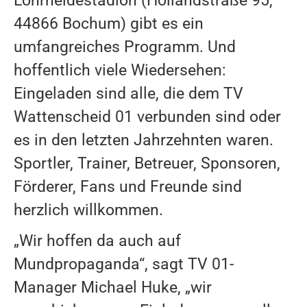
Lohrheidestadion (Hollandstraße 95,
GESCHICHTE
44866 Bochum) gibt es ein
umfangreiches Programm. Und
SPORTANGEBOT
hoffentlich viele Wiedersehen:
Eingeladen sind alle, die dem TV
LEISTUNGSSPORT
Wattenscheid 01 verbunden sind oder
NACHWUCHS
es in den letzten Jahrzehnten waren.
PARALYMPISCHER SPORT
Sportler, Trainer, Betreuer, Sponsoren,
BREITENSPORT
Förderer, Fans und Freunde sind
GESUNDHEITSSPORT
herzlich willkommen.
„Wir hoffen da auch auf
LOCATION
Mundpropaganda“, sagt TV 01-
LOHRHEIDESTADION
Manager Michael Huke, „wir