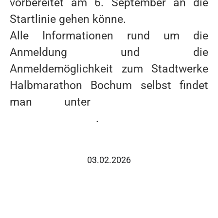
vorbereitet am 6. September an die
SPORTPARK LOHRHEIDE WEST
Startlinie gehen könne.
Alle Informationen rund um die
EVENTS
Anmeldung und die
Anmeldemöglichkeit zum Stadtwerke
STADTWERKE HALBMARATHON BOCHUM
Halbmarathon Bochum selbst findet
STADTWERKE SPORTPARK LOHRHEIDE LAUF
man unter
www.stadtwerke-
STADTWERKE BOCHUM SPRINTCUP
halbmarathon.de
.
ADVENTSSINGEN IM LOHRHEIDESTADION
NRW YOUNGSTARS
03.02.2026
SPONSOREN
KONTAKT