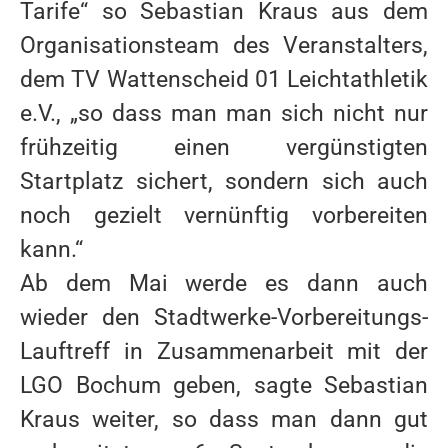
Tarife“ so Sebastian Kraus aus dem
GESCHICHTE
Organisationsteam des Veranstalters,
SPORTANGEBOT
dem TV Wattenscheid 01 Leichtathletik
e.V., „so dass man man sich nicht nur
LEISTUNGSSPORT
frühzeitig einen vergünstigten
NACHWUCHS
Startplatz sichert, sondern sich auch
PARALYMPISCHER SPORT
noch gezielt vernünftig vorbereiten
BREITENSPORT
kann.“
Ab dem Mai werde es dann auch
GESUNDHEITSSPORT
wieder den Stadtwerke-Vorbereitungs-
Lauftreff in Zusammenarbeit mit der
LOCATION
LGO Bochum geben, sagte Sebastian
LOHRHEIDESTADION
Kraus weiter, so dass man dann gut
LEICHTATHLETIKHALLE